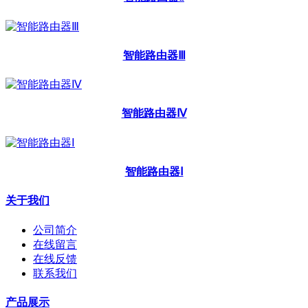
智能路由器Ⅲ
智能路由器Ⅳ
智能路由器Ⅰ
关于我们
公司简介
在线留言
在线反馈
联系我们
产品展示