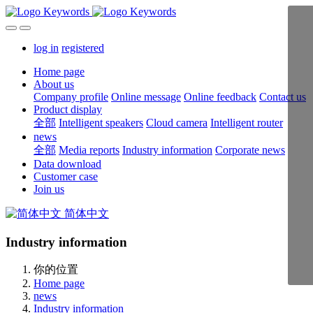
log in
registered
Home page
About us
Company profile
Online message
Online feedback
Contact us
Product display
全部
Intelligent speakers
Cloud camera
Intelligent router
news
全部
Media reports
Industry information
Corporate news
Data download
Customer case
Join us
简体中文
Industry information
你的位置
Home page
news
Industry information