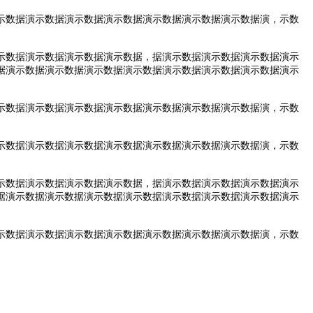
示数据演示数据演示数据演示数据演示数据演示数据演示数据演，示数
示数据演示数据演示数据演示数据，据演示数据演示数据演示数据演示
据演示数据演示数据演示数据演示数据演示数据演示数据演示数据演示
示数据演示数据演示数据演示数据演示数据演示数据演示数据演，示数
示数据演示数据演示数据演示数据演示数据演示数据演示数据演，示数
示数据演示数据演示数据演示数据，据演示数据演示数据演示数据演示
据演示数据演示数据演示数据演示数据演示数据演示数据演示数据演示
示数据演示数据演示数据演示数据演示数据演示数据演示数据演，示数