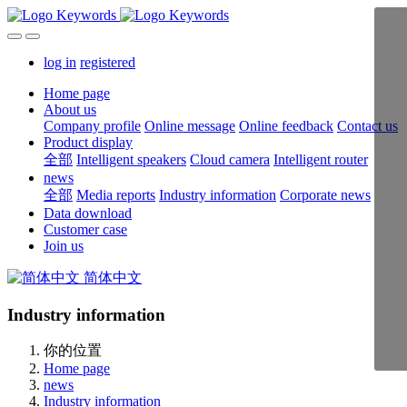
log in
registered
Home page
About us
Company profile
Online message
Online feedback
Contact us
Product display
全部
Intelligent speakers
Cloud camera
Intelligent router
news
全部
Media reports
Industry information
Corporate news
Data download
Customer case
Join us
简体中文
Industry information
你的位置
Home page
news
Industry information