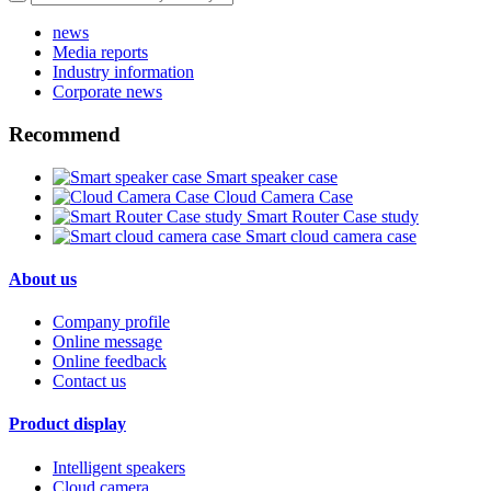
news
Media reports
Industry information
Corporate news
Recommend
Smart speaker case
Cloud Camera Case
Smart Router Case study
Smart cloud camera case
About us
Company profile
Online message
Online feedback
Contact us
Product display
Intelligent speakers
Cloud camera