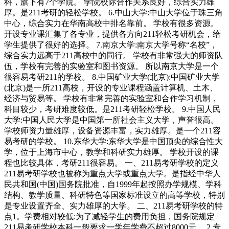
科，旗下有7个学院。 学院校际合作关系良好，综合实力雄
厚。是211考研的轻松学校。 6.中山大学:中山大学位于珠三角
中心，综合实力在华南高校中排名靠前。 学校有很多资源。
开设专业课汇集了各专业，提供各方向211轻松考研机会，给
学生提供了很好的选择。 7.南京大学:南京大学号称“名校”，
综合实力远高于211高校中的同行。 学校有非常强大的师资队
伍，学校有完善的实验室和图书资源。 所以南京大学是一个
很容易考研211的学校。 8.中国矿业大学(北京):中国矿业大学
(北京)是一所211高校，开设的专业课程涵盖计算机、土木、
经济与贸易等。 学校有非常完善的实验室和合作学习机制，
科目较少，考研难度较低。是211考研轻松学校。 9.中国人民
大学:中国人民大学是中国第一所社会主义大学，声誉很高。
学校师资力量雄厚，设备资源丰富，实力雄厚。是一个211容
易考研的学校。 10.东华大学:东华大学是中国顶尖的综合性大
学，位于上海市中心，教学和科研实力雄厚。 学校开设的课
程也比较具体，考研211很容易。 一、211易考研学校的定义
211易考研学校也被称为重点大学或重点大学。是指经中华人
民共和国(中国)国务院批准，自1999年起按照办学规模、学科
结构、教学质量、科研特色等国家标准设立的高等学校，特别
是专业设置齐全、实力雄厚的大学。 二、211易考研学校的特
点1。学费相对较低:为了减轻学生的费用负担，国务院规定
211易考研学校本科一般要求一学年学费不超过8000元。 2.专