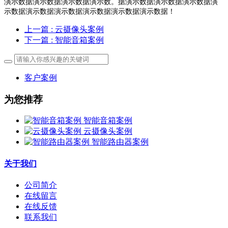
演示数据演示数据演示数据演示数。据演示数据演示数据演示数据演
示数据演示数据演示数据演示数据演示数据演示数据！
上一篇
: 云摄像头案例
下一篇
: 智能音箱案例
客户案例
为您推荐
智能音箱案例
云摄像头案例
智能路由器案例
关于我们
公司简介
在线留言
在线反馈
联系我们