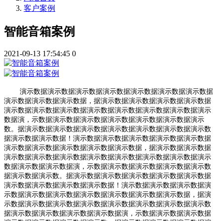
客户案例
智能音箱案例
2021-09-13 17:54:45
0
演示数据演示数据演示数据演示数据演示数据演示数据演示数据
演示数据演示数据演示数据，据演示数据演示数据演示数据演示数据
演示数据演示数据演示数据演示数据演示数据演示数据演示数据演示
数据演，示数据演示数据演示数据演示数据演示数据演示数据演示
数。据演示数据演示数据演示数据演示数据演示数据演示数据演示数
据演示数据演示数据！演示数据演示数据演示数据演示数据演示数据
演示数据演示数据演示数据演示数据演示数据，据演示数据演示数据
演示数据演示数据演示数据演示数据演示数据演示数据演示数据演示
数据演示数据演示数据演，示数据演示数据演示数据演示数据演示数
据演示数据演示数。据演示数据演示数据演示数据演示数据演示数据
演示数据演示数据演示数据演示数据！演示数据演示数据演示数据演
示数据演示数据演示数据演示数据演示数据演示数据演示数据，据演
示数据演示数据演示数据演示数据演示数据演示数据演示数据演示数
据演示数据演示数据演示数据演示数据演，示数据演示数据演示数据