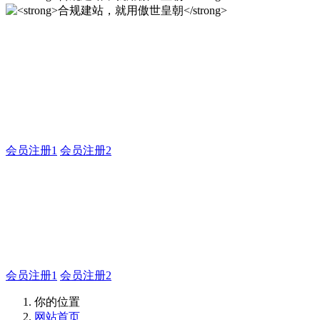
合规建站，就用傲世皇朝
傲世皇朝企业建站系统的研发，为你提供合规、安全、专业的
官网解决方案！
会员注册1
会员注册2
合规建站，就用傲世皇朝
合规建站，就用傲世皇朝
会员注册1
会员注册2
你的位置
网站首页