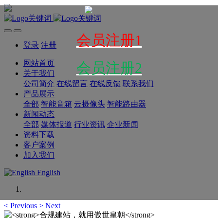
会员注册1
登录
注册
网站首页
会员注册2
关于我们
公司简介
在线留言
在线反馈
联系我们
产品展示
全部
智能音箱
云摄像头
智能路由器
新闻动态
全部
媒体报道
行业资讯
企业新闻
资料下载
客户案例
加入我们
English
<
Previous
>
Next